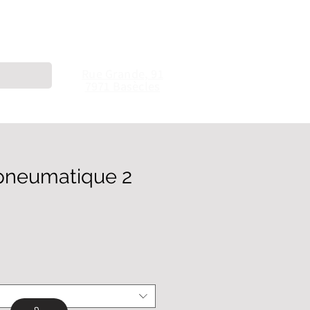
Contactez
-nous
069 57 74 37
Contact
info@outilpro.be
Rue Grande, 91
7971 Basècles
 pneumatique 2
x