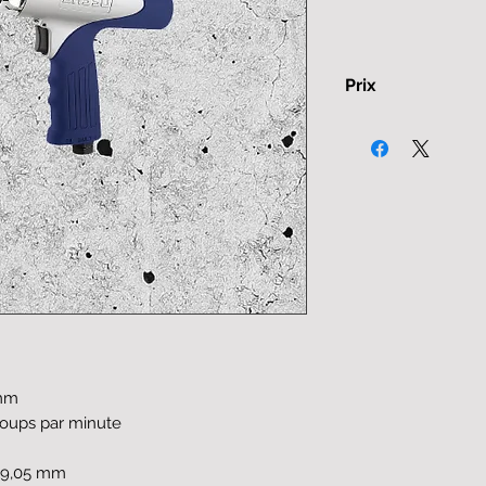
Prix
Tarifs hors ass
(7%) et hors TVA
mm
ups par minute
m
9,05 mm